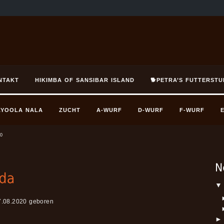
NTAKT
HIKIMBA OF SANSIBAR ISLAND
🐕PETRA’S FUTTERSTU
AYOOLA NALA
ZUCHT
A-WURF
D-WURF
F-WURF
0
▼
7.08.2020 geboren
►