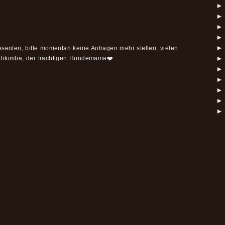
►
►
►
►
►
resenten, bitte momentan keine Anfragen mehr stellen, vielen
►
 Hikimba, der trächtigen Hundemama❤️
►
►
►
►
►