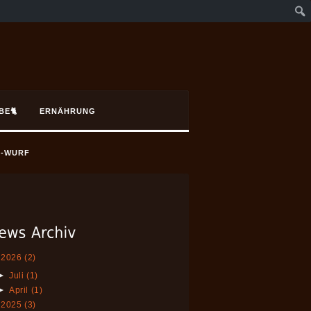
BE🐈
ERNÄHRUNG
E-WURF
2026
(2)
►
Juli
(1)
►
April
(1)
2025
(3)